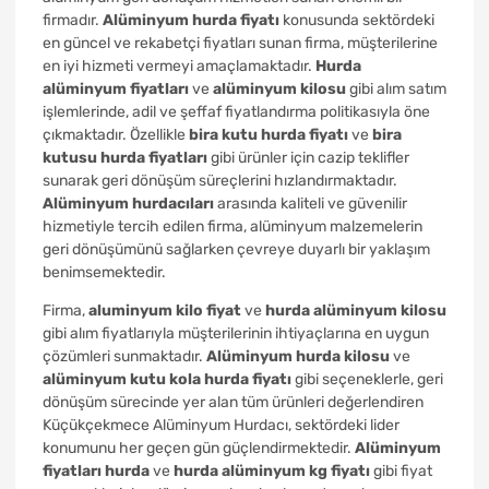
firmadır.
Alüminyum hurda fiyatı
konusunda sektördeki
en güncel ve rekabetçi fiyatları sunan firma, müşterilerine
en iyi hizmeti vermeyi amaçlamaktadır.
Hurda
alüminyum fiyatları
ve
alüminyum kilosu
gibi alım satım
işlemlerinde, adil ve şeffaf fiyatlandırma politikasıyla öne
çıkmaktadır. Özellikle
bira kutu hurda fiyatı
ve
bira
kutusu hurda fiyatları
gibi ürünler için cazip teklifler
sunarak geri dönüşüm süreçlerini hızlandırmaktadır.
Alüminyum hurdacıları
arasında kaliteli ve güvenilir
hizmetiyle tercih edilen firma, alüminyum malzemelerin
geri dönüşümünü sağlarken çevreye duyarlı bir yaklaşım
benimsemektedir.
Firma,
aluminyum kilo fiyat
ve
hurda alüminyum kilosu
gibi alım fiyatlarıyla müşterilerinin ihtiyaçlarına en uygun
çözümleri sunmaktadır.
Alüminyum hurda kilosu
ve
alüminyum kutu kola hurda fiyatı
gibi seçeneklerle, geri
dönüşüm sürecinde yer alan tüm ürünleri değerlendiren
Küçükçekmece Alüminyum Hurdacı, sektördeki lider
konumunu her geçen gün güçlendirmektedir.
Alüminyum
fiyatları hurda
ve
hurda alüminyum kg fiyatı
gibi fiyat