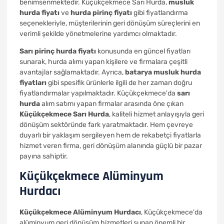
benimsenmektedir. Küçükçekmece Sarı Hurda,
musluk
hurda fiyatı
ve
hurda pirinç fiyatı
gibi fiyatlandırma
seçenekleriyle, müşterilerinin geri dönüşüm süreçlerini en
verimli şekilde yönetmelerine yardımcı olmaktadır.
Sarı pirinç hurda fiyatı
konusunda en güncel fiyatları
sunarak, hurda alımı yapan kişilere ve firmalara çeşitli
avantajlar sağlamaktadır. Ayrıca,
batarya musluk hurda
fiyatları
gibi spesifik ürünlerle ilgili de her zaman doğru
fiyatlandırmalar yapılmaktadır. Küçükçekmece'da
sarı
hurda
alım satımı yapan firmalar arasında öne çıkan
Küçükçekmece Sarı Hurda
, kaliteli hizmet anlayışıyla geri
dönüşüm sektöründe fark yaratmaktadır. Hem çevreye
duyarlı bir yaklaşım sergileyen hem de rekabetçi fiyatlarla
hizmet veren firma, geri dönüşüm alanında güçlü bir pazar
payına sahiptir.
Küçükçekmece Alüminyum
Hurdacı
Küçükçekmece Alüminyum Hurdacı
, Küçükçekmece'da
alüminyum geri dönüşüm hizmetleri sunan önemli bir