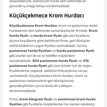
seçenekleriyle, alüminyum hurda alım satımında en
güvenilir iş ortağı olmayı sürdürmektedir.
Küçükçekmece Krom Hurdacı
Küçükçekmece Krom Hurdacı
, krom ve paslanmaz metal
hurdalarının alım satımında uzmanlaşmış bir firmadır.
Krom
hurda fiyatı
ve
hurda krom fiyatı
gibi alım fiyatlarını
piyasa koşullarına göre belirleyen firma, geri dönüşüm
sektöründeki en uygun fiyatları sunmaktadır. Ayrıca,
paslanmaz hurda fiyatları
ve
hurda paslanmaz fiyatı
gibi ürünler için de en iyi teklifler müşterilere
sunulmaktadır.
304 paslanmaz hurda fiyatı
ve
316
paslanmaz hurda fiyatı
gibi özel ürünler için de doğru
fiyatlandırma yaparak, sektörün ihtiyaçlarına cevap
vermektedir. Küçükçekmece Krom Hurdacı, krom ve
paslanmaz malzemelerin geri dönüşümünü
gerçekleştirirken çevre dostu bir yaklaşım
benimsemektedir.
Firma,
krom kilogram fiyatı
ve
paslanmaz krom hurda
fiyatları
gibi fiyatlarla müşterilerine her zaman rekabetçi