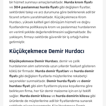
bir hizmet sunmayı amaçlamaktadır.
Hurda krom fiyatı
ve
304 paslanmaz hurda fiyatı
gibi değişken fiyatlar,
sektördeki talep ve arz durumuna göre belirlenerek adil bir
ticaret ortamı yaratılmaktadır. Küçükçekmece Krom
Hurdacı, yüksek kaliteli geri dönüşüm hizmeti ve doğru
fiyatlandırma politikasıyla krom ve paslanmaz hurdalarının
en verimli şekilde değerlendirilmesini sağlamaktadır. Bu
yaklaşım, firmayı sektörde güvenilir bir iş ortağı haline
getirmiştir.
Küçükçekmece Demir Hurdacı
Küçükçekmece Demir Hurdacı
, demir ve çelik
hurdalarının alım satımında uzun yıllardır faaliyet gösteren
köklü bir firmadır.
Hurda demir fiyatları
ve
hurda demir
fiyatı
gibi değişken fiyatlarla müşterilerine rekabetçi
seçenekler sunmaktadır.
Demir hurda fiyatı
ve
demir
hurdası fiyat
gibi alım fiyatlarını piyasa koşullarına göre
belirleyen firma, her tür demir malzeme için en iyi teklifi
sağlar.
Hurda demir kilosu
ve
hurda demirin kilosu
gibi
ürünlerde de müşterilerine adil bir fiyatlandırma sunarak
sektörde güven kazanmıştır. Küçükçekmece Demir