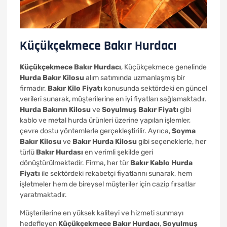
Küçükçekmece Bakır Hurdacı
Küçükçekmece Bakır Hurdacı
, Küçükçekmece genelinde
Hurda Bakır Kilosu
alım satımında uzmanlaşmış bir
firmadır.
Bakır Kilo Fiyatı
konusunda sektördeki en güncel
verileri sunarak, müşterilerine en iyi fiyatları sağlamaktadır.
Hurda Bakırın Kilosu
ve
Soyulmuş Bakır Fiyatı
gibi
kablo ve metal hurda ürünleri üzerine yapılan işlemler,
çevre dostu yöntemlerle gerçekleştirilir. Ayrıca,
Soyma
Bakır Kilosu
ve
Bakır Hurda Kilosu
gibi seçeneklerle, her
türlü
Bakır Hurdası
en verimli şekilde geri
dönüştürülmektedir. Firma, her tür
Bakır Kablo Hurda
Fiyatı
ile sektördeki rekabetçi fiyatlarını sunarak, hem
işletmeler hem de bireysel müşteriler için cazip fırsatlar
yaratmaktadır.
Müşterilerine en yüksek kaliteyi ve hizmeti sunmayı
hedefleyen
Küçükçekmece Bakır Hurdacı
,
Soyulmuş