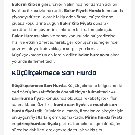
Bakırın Kilosu
gibi ürünlerin alımında her zaman adil bir
fiyat politikası izlemektedir.
Bakır Fiyatı Hurda
konusunda
piyasayı düzenli olarak takip eden firma, müşterilerine
piyasa koşullarına uygun
Bakır Kilo Fiyatı
sunarak
sektördeki en güvenilir isimlerden biri haline gelmiştir.
Bakır Hurdası
alımı ve satımı konusunda müşterilerine
hızlı ve etkili hizmet sunarak, geri dönüşüm süreçlerinde
çevreye duyarlı bir yaklaşım sergileyen firma,
Küçükçekmece'un en tercih edilen
bakır hurdacısı
olma
yolunda ilerlemektedir.
Küçükçekmece Sarı Hurda
Küçükçekmece Sarı Hurda
, Küçükçekmece bölgesindeki
geri dönüşüm sektöründe önemli bir yer tutmaktadır ve
sarı hurda fiyatı
konusunda oldukça rekabetçi teklifler
sunmaktadır. Özellikle
hurda sarı fiyatı
ve
musluk sarı
hurda fiyatı
gibi ürünlerin alımında, firmalar ve bireyler için
en uygun fiyatlarla işlem yapmaktadır.
Pirinç hurda fiyatı
ve
pirinç hurdası fiyatı
gibi malzemeler de geri dönüşüm
sürecine dahil edilerek çevre dostu bir yaklaşım